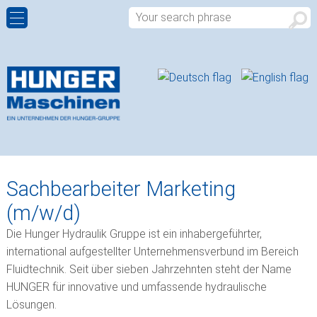
HYDRAULIC POWER PACKS
COMPANY PROFILE
CONTACT PERSONS
ROTARY DISTRIBUTORS
HISTORY
CONTACT FORM
ROTARY ACTUATORS
QUALITY
APPROACH
SPHERICAL PLAIN BEARINGS
LOCATIONS
Sachbearbeiter Marketing
(m/w/d)
ROD ENDS
Die Hunger Hydraulik Gruppe ist ein inhabergeführter,
PLAIN BUSHINGS
international aufgestellter Unternehmensverbund im Bereich
Fluidtechnik. Seit über sieben Jahrzehnten steht der Name
HYDRAULIC VALVES
HUNGER für innovative und umfassende hydraulische
Lösungen.